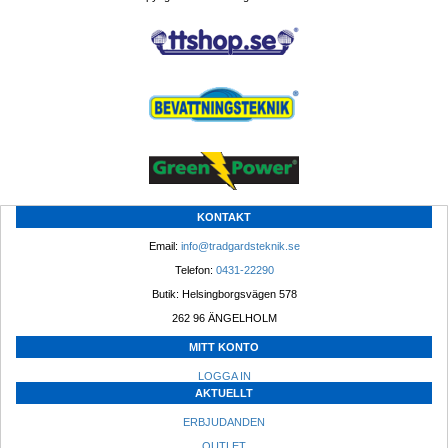
KONTAKT
Email: 
info@tradgardsteknik.se
Telefon: 
0431-22290
Butik: Helsingborgsvägen 578
262 96 ÄNGELHOLM 
MITT KONTO
LOGGA IN
AKTUELLT
ERBJUDANDEN
OUTLET