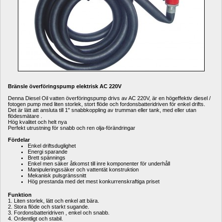
Bränsle överföringspump elektrisk AC 220V
Denna Diesel Oil vatten överföringspump drivs av AC 220V, är en högeffektiv diesel / 
fotogen pump med liten storlek, stort flöde och fordonsbatteridriven för enkel drifts.
Det är lätt att ansluta till 1" snabbkoppling av trumman eller tank, med eller utan 
flödesmätare .
Hög kvalitet och helt nya
Perfekt utrustning för snabb och ren olja-förändringar
Fördelar
Enkel driftsduglighet
Energi sparande
Brett spännings
Enkel men säker åtkomst till inre komponenter för underhåll
Manipuleringssäker och vattentät konstruktion
Mekanisk pulsgränssnitt
Hög prestanda med det mest konkurrenskraftiga priset
Funktion
1. Liten storlek, lätt och enkel att bära.
2. Stora flöde och starkt sugande.
3. Fordonsbatteridriven , enkel och snabb.
4. Ordentligt och stabil.