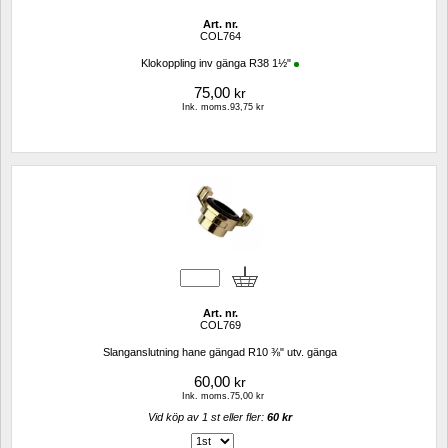
Art. nr.
COL764
Klokoppling inv gänga R38 1½"
75,00
kr
Ink. moms.93,75 kr
Art. nr.
COL769
Slanganslutning hane gängad R10 ⅜" utv. gänga
60,00
kr
Ink. moms.75,00 kr
Vid köp av 1 st eller fler: 
60 kr 