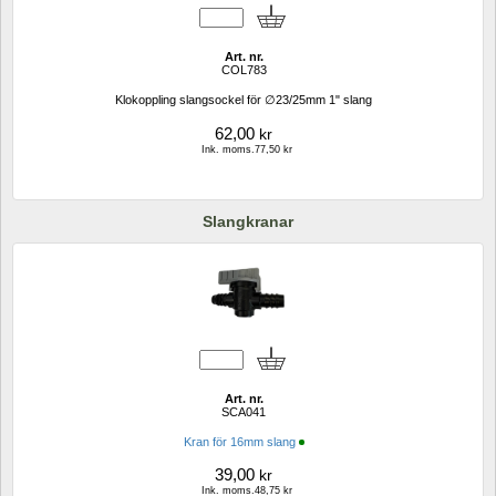
Art. nr.
COL783
Klokoppling slangsockel för ∅23/25mm 1" slang
62,00
kr
Ink. moms.77,50 kr
Slangkranar
Art. nr.
SCA041
Kran för 16mm slang
39,00
kr
Ink. moms.48,75 kr