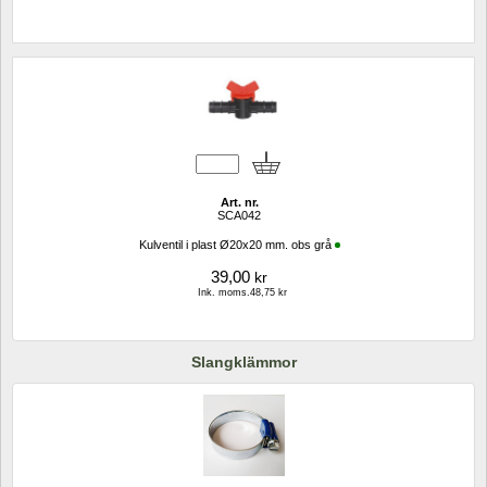
Art. nr.
SCA042
Kulventil i plast Ø20x20 mm. obs grå
39,00
kr
Ink. moms.48,75 kr
Slangklämmor