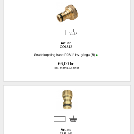
Art. nr.
COL312
Snabbkoppling hane R25/1" inv. gänga (B)
66,00
kr
Ink. moms.82,50 kr
Art. nr.
COL320