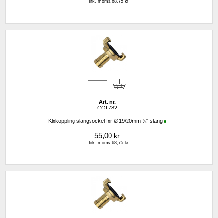
Ink. moms.68,75 kr
Art. nr.
COL782
Klokoppling slangsockel för ∅19/20mm ¾" slang
55,00
kr
Ink. moms.68,75 kr