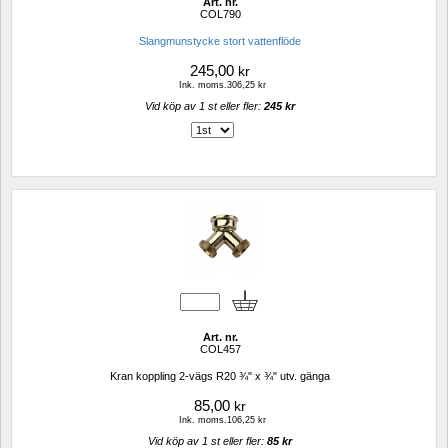
Art. nr.
COL790
Slangmunstycke stort vattenflöde
245,00
kr
Ink. moms.306,25 kr
Vid köp av 1 st eller fler: 
245 kr 
Art. nr.
COL457
Kran koppling 2-vägs R20 ¾" x ¾" utv. gänga
85,00
kr
Ink. moms.106,25 kr
Vid köp av 1 st eller fler: 
85 kr 