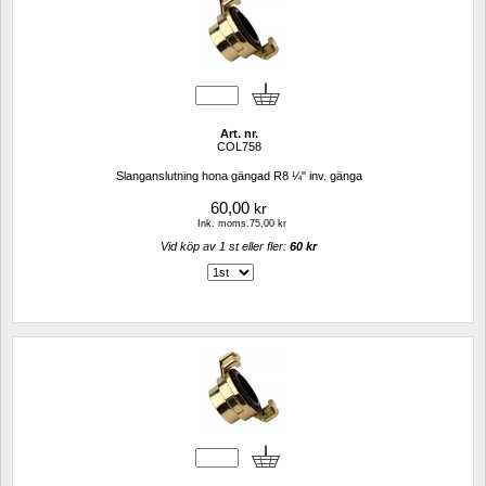
Art. nr.
COL758
Slanganslutning hona gängad R8 ¼" inv. gänga 
60,00
kr
Ink. moms.75,00 kr
Vid köp av 1 st eller fler: 
60 kr 