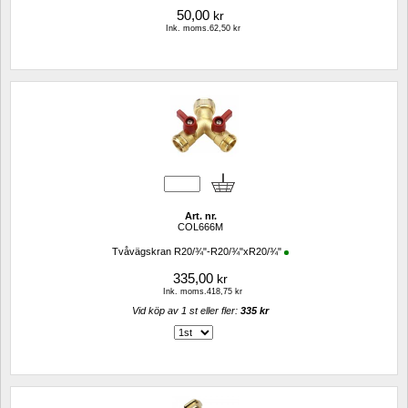
50,00
kr
Ink. moms.62,50 kr
Art. nr.
COL666M
Tvåvägskran R20/¾"-R20/¾"xR20/¾"
335,00
kr
Ink. moms.418,75 kr
Vid köp av 1 st eller fler: 
335 kr 