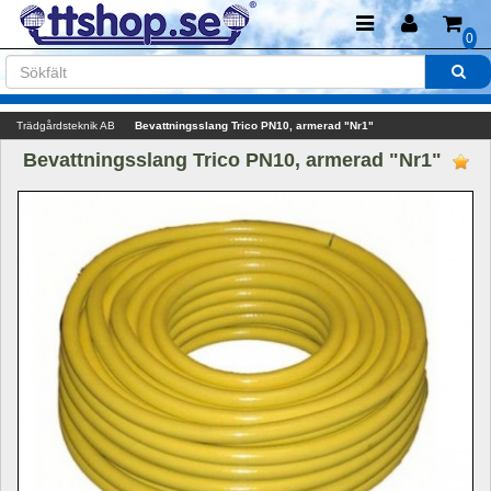
0
Trädgårdsteknik AB
Bevattningsslang Trico PN10, armerad "Nr1"
Bevattningsslang Trico PN10, armerad "Nr1" 