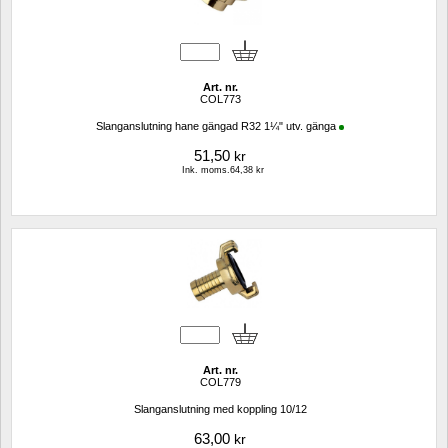
Art. nr.
COL773
Slanganslutning hane gängad R32 1¼" utv. gänga
51,50
kr
Ink. moms.64,38 kr
Art. nr.
COL779
Slanganslutning med koppling 10/12
63,00
kr