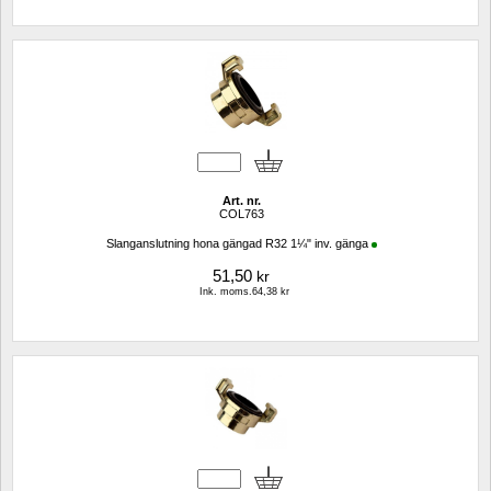
Art. nr.
COL763
Slanganslutning hona gängad R32 1¼" inv. gänga
51,50
kr
Ink. moms.64,38 kr