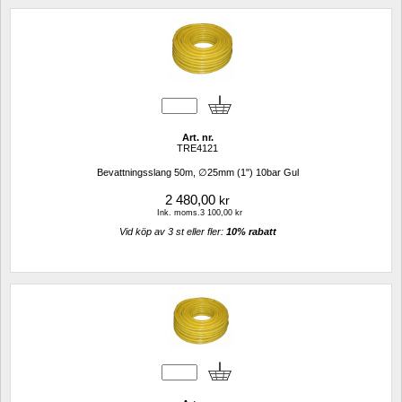
Art. nr.
TRE4121
Bevattningsslang 50m, ∅25mm (1") 10bar Gul
2 480,00
kr
Ink. moms.3 100,00 kr
Vid köp av 3 st eller fler: 
10% rabatt 