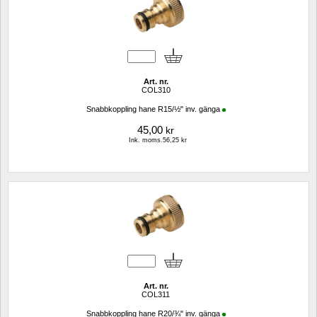
Art. nr.
COL310
Snabbkoppling hane R15/½" inv. gänga
45,00
kr
Ink. moms.56,25 kr
Art. nr.
COL311
Snabbkoppling hane R20/¾" inv. gänga