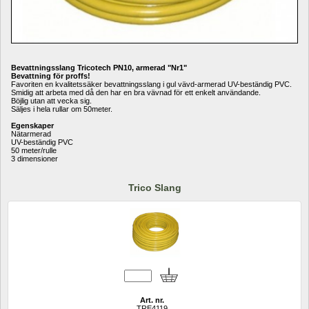
Bevattningsslang Tricotech PN10, armerad "Nr1"
Bevattning för proffs!
Favoriten en kvalitetssäker bevattningsslang i gul vävd-armerad UV-beständig PVC. 
Smidig att arbeta med då den har en bra vävnad för ett enkelt användande. 
Böjlig utan att vecka sig. 
Säljes i hela rullar om 50meter. 
Egenskaper
Nätarmerad 
UV-beständig PVC 
50 meter/rulle 
3 dimensioner
Trico Slang
Art. nr.
TRE4119