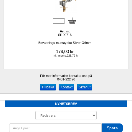
Art. nr.
SI100716
Bevattnings munstycke Silver Ø6mm
179,00
kr
Ink. moms.223,75 kr
För mer information kontakta oss på
0431-222 90 
Kontakt
Skriv ut
NYHETSBREV
Spara