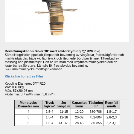
Bevattningskanon Silver 30° med sektorstyrning ¾" R20 invg
Särskild sprinkler, speciellt lämpad för bevattning av vingårdar, fruktträdgårdar och 
markträdgårdar, både vid lågt tryck och litet nederbörd per timme. Tillverkad av 
mässing och plastdetaljer. Den är utrustad med utbytbara munstycken och en 
justerbar strålbrytare. Lämplig för frostskydds bevattning. 
5 & 6mm munstycke medföljer kanonen.
Klicka här för att se Film
Koppling Diameter: 3/4" R20
Vikt: 0,450kg
Mått: 57x28x26 cm
Flöde min: 0,7 m³/h, max: 3,6 m³/h
Munstycks 
Tryck 
Jet 
Kapacitet 
Täckning 
Regnfall 
Diameter mm
kg/cm² 
längd m
l/min
m² 
mm/h
4
1,5-4
11-15
12-20
380-706
1,8-1,7
5
1,5-4
12-16
20-32
452-804
2,6-2,3
6
1,5-4
13-16,5
28-45
530-855
3,2-3,1