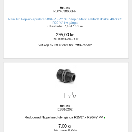
Art. nr.
RBY4530030PP
RainBird Pop-up-spridare 5004-PL-PC 3.0 Stop.o.Matic sektor/fullcirkel 40-360º 
R20 ¾" inv.gänga
• Kastradie: 7,6 till 15,2 m
295,00
kr
Ink. moms.368,75 kr
Vid köp av 20 st eller fler: 
10% rabatt 
Art. nr.
ESS16202
Reducerad Nippel med utv. gänga R25/1" x R20/¾" PP
7,00
kr
Ink. moms.8,75 kr