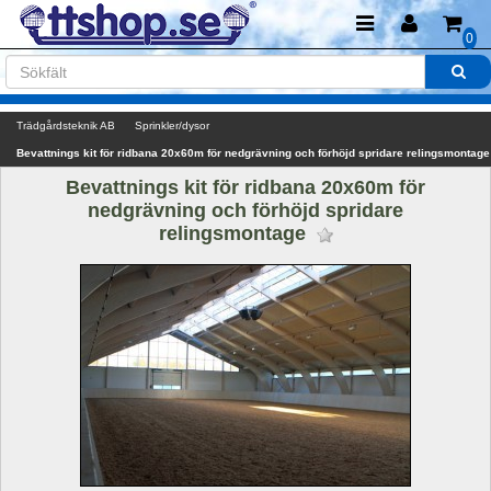
0
Trädgårdsteknik AB
Sprinkler/dysor
Bevattnings kit för ridbana 20x60m för nedgrävning och förhöjd spridare relingsmontage
Bevattnings kit för ridbana 20x60m för 
nedgrävning och förhöjd spridare 
relingsmontage 