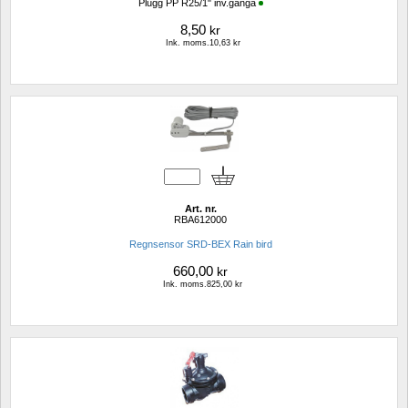
Plugg PP R25/1" inv.gänga
8,50
kr
Ink. moms.10,63 kr
Art. nr.
RBA612000
Regnsensor SRD-BEX Rain bird 
660,00
kr
Ink. moms.825,00 kr