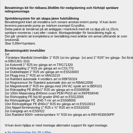
Bevattnings kit för ridbana 20x60m för nedgrävning och förhöjd spridare 
relingsmontage
Sprinklersystem för att skapa jämn fukthållning
Bevattningskit klart att installera och senare ansluta extern pump. Vi kan även 
leverera passande pump av märken exempel Grundfos. 
Detta paket är beräknat på att anläggas i marknivå med ett ca djup på ca 15cm, 
spridare monteras i sarj eller i staket. Montagedetaljer för fastsättning ingår ej.
Det går utmärkt att komplettera er beställning med artiklar om annat utförande är som 
önskemål.
3bar 0,89m³/spridare.
Bevattningskitt innehåller
1st
 Fördelare Manifold (Innehåller 1" R25 1st inv gänga- 1st ansl 1" R25" inv gänga- 3st förd
nr.RBV1301-310)
1st Kulventil 1" R25 inv gänga art nr.TRG71320
1st Klokoppling 1" R25 utv gänga art nr.COL772
1st Dubbelnippel 1" R25 utv gänga art nr.ESS16003
2st
Plugg invg 1" R25 art nr.VAN15210
1st
Rainbird automatik 4 ventilers art nr.RBF55324
1st
Regnsensor för Rainbird automatik don art nr.
RBA612000
2st
Magnetventil 1" R25 inv gänga med 24V AC spole art nr.BER101
2st Rökoppling PE Ø40x1" R25 utv gänga art nr.ESS09508
2st 100m Matarslang Ø40mm svart PEM PN10 art nr.RKPEMX40
5st Rörkoppling PE böj 90 grader Ø40 art nr.ESS12005
8st Rörkopplingar PE Ø40 T-rör art nr.ESS08005
10st
 Rörkopplingar PE Ø40x1" R25 inv gänga 
art nr.ESS10013
10st Nippel förminskning 1" R25 x ¾" R20 art nr.ESS16202
2st Gängtejp art nr.ESSH22
10st
Rainbird 5004+ sektorspridare ¾" R20 inv gänga art nr.RBY4530030PP
Vi kan även hjälpa er med montage alternativt support för eget montage.
» 
Se ritningsplan för 20 x 60m