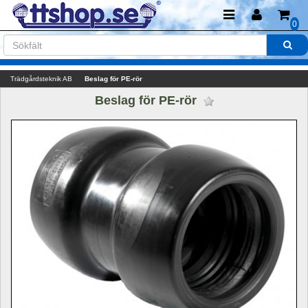
0
Trädgårdsteknik AB
Beslag för PE-rör
Beslag för PE-rör 