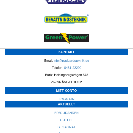
KONTAKT
Email: 
info@tradgardsteknik.se
Telefon: 
0431-22290
Butik: Helsingborgsvägen 578
262 96 ÄNGELHOLM 
MITT KONTO
LOGGA IN
AKTUELLT
ERBJUDANDEN
OUTLET
BEGAGNAT