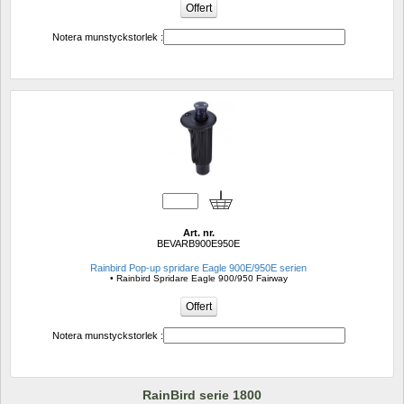
Notera munstyckstorlek :
Art. nr.
BEVARB900E950E
Rainbird Pop-up spridare Eagle 900E/950E serien
• Rainbird Spridare Eagle 900/950 Fairway
Notera munstyckstorlek :
RainBird serie 1800