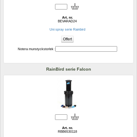
Art. nr.
BEVARAD24
Uni spray serie Rainbird
Notera munstyckstorlek :
RainBird serie Falcon
Art. nr.
RBB6530118