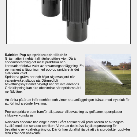
Rainbird Pop-up spridare och tillbehör
Gräsmattor innebär i allmänhet större ytor. Då är 
spridarbevattning det mest praktiska och 
kostnadseffektiva valet av bevattningsanläggning. En 
permanent anläggning med pop-up spridare är det 
självklara valet.
Spridarna grävs ner och höjer sig ovan jord när 
vattentrycket släpps på. Därmed blir 
bevattningssystemet osynligt när det inte används. 
Gräsklippning kan ske obehindrat när spridarna är i 
nerfällt läge.
Att tänka på är att inför senhöst och vinter ska anläggningen blåsas med tryckluft för 
att förhindra sönderfrysning.
Pop-up spridare som framför allt passar till bevattning av golfbanor, sportplatser 
inklusive konstgräs.
Rainbirds spridare har länge funnits i vårt sortiment då produkterna är av högsta 
kvalité med den senaste tekniken. Vi vet att det krävs kvalitetsutrustning för 
bevattning av kvalitetsgrönytor. Därför kan du alltid lita på att våra produkter uppfyller 
dina krav och önskemål. 