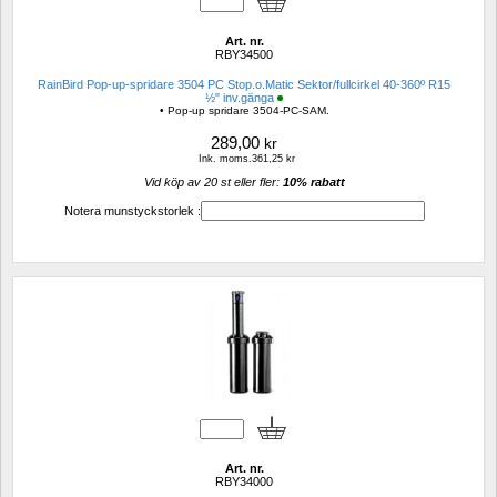
Art. nr.
RBY34500
RainBird Pop-up-spridare 3504 PC Stop.o.Matic Sektor/fullcirkel 40-360º R15 
½" inv.gänga
• Pop-up spridare 3504-PC-SAM.
289,00
kr
Ink. moms.361,25 kr
Vid köp av 20 st eller fler: 
10% rabatt 
Notera munstyckstorlek :
Art. nr.
RBY34000