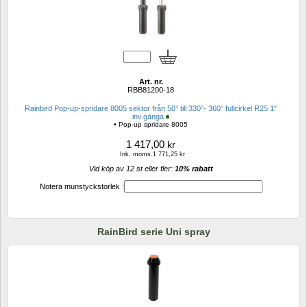
Art. nr.
RBB81200-18
Rainbird Pop-up-spridare 8005 sektor från 50° till 330°- 360° fullcirkel R25 1" 
inv.gänga
• Pop-up spridare 8005
1 417,00
kr
Ink. moms.1 771,25 kr
Vid köp av 12 st eller fler: 
10% rabatt 
Notera munstyckstorlek :
RainBird serie Uni spray