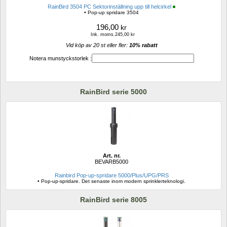
RainBird 3504 PC Sektorinställning upp till helcirkel
• Pop-up spridare 3504
196,00
kr
Ink. moms.245,00 kr
Vid köp av 20 st eller fler: 
10% rabatt 
Notera munstyckstorlek :
RainBird serie 5000
Art. nr.
BEVARB5000
Rainbird Pop-up-spridare 5000/Plus/UPG/PRS
• Pop-up-spridare. Det senaste inom modern sprinklerteknologi.
RainBird serie 8005