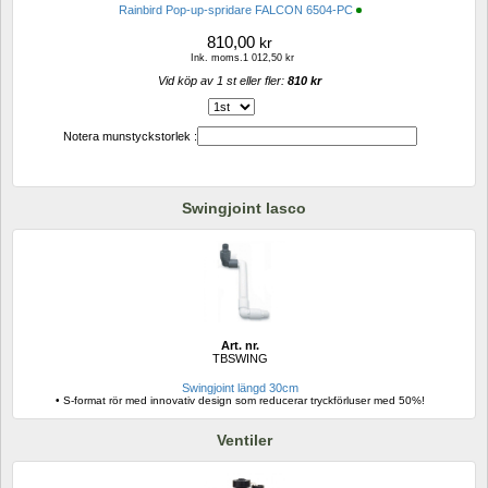
Rainbird Pop-up-spridare FALCON 6504-PC
810,00
kr
Ink. moms.1 012,50 kr
Vid köp av 1 st eller fler: 
810 kr 
Notera munstyckstorlek :
Swingjoint lasco
Art. nr.
TBSWING
Swingjoint längd 30cm
• S-format rör med innovativ design som reducerar tryckförluser med 50%!
Ventiler