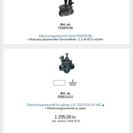
Art. nr.
PEBPESB
Elektromagnetventil Serie PEB/PESB
• Robusta plastventiler Genomflöde: 1,2 till 45,0 m3/tim
Art. nr.
RBB31510
Elektromagnetventil inv.gänga 1½" 150 PGA 24 VAC
• Elektromagnetventil av plast
1 295,00
kr
Ink. moms.1 618,75 kr