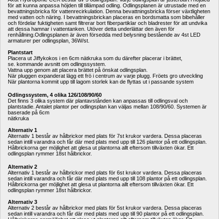
för att kunna anpassa höjden till tillämpad odling. Odlingsplanen är utrustade med en 
bevattningsbricka för vattenrecirkulation. Denna bevattningsbricka förser växtligheten 
med vatten och näring. I bevattningsbrickan placeras en bordsmatta som bibehåller 
och fördelar fuktigheten samt filtrerar bort fiberpartiklar och bladrester för att undvika 
att dessa hamnar i vattentanken. Utöver detta underlättar den även för 
renhållning.Odlingsplanen är även försedda med belysning bestående av 4st LED 
armaturer per odlingsplan, 36W/st.
Plantstart
Placera ut Jiffykokos i en 6cm nätkruka som du därefter placerar i brättet, 
se. kommande avsnitt om odlingssystem.
Vattna upp genom att placera brättet på önskat odlingsplan.
När pluggen expanderat lägg ett frö i centrum av varje plugg. Fröets gro utveckling
När plantorna kommit upp till lagom storlek kan de flyttas ut i passande system
Odlingssystem, 4 olika 126/108/90/60
Det finns 3 olika system där plantavstånden kan anpassas till odlingsval och 
plantstadie. Antalet plantor per odlingsplan kan väljas mellan 108/90/60. Systemen är 
baserade på 6cm
nätkruka
Alternativ 1
Alternativ 1 består av hålbrickor med plats för 7st krukor vardera. Dessa placeras 
sedan intill varandra och får där med plats med upp till 126 plantor på ett odlingsplan. 
Hålbrickorna ger möjlighet att glesa ut plantorna allt eftersom tillväxten ökar. Ett 
odlingsplan rymmer 18st hålbrickor.
Alternativ 2
Alternativ 1 består av hålbrickor med plats för 6st krukor vardera. Dessa placeras 
sedan intill varandra och får där med plats med upp till 108 plantor på ett odlingsplan. 
Hålbrickorna ger möjlighet att glesa ut plantorna allt eftersom tillväxten ökar. Ett 
odlingsplan rymmer 18st hålbrickor.
Alternativ 3
Alternativ 2 består av hålbrickor med plats för 5st krukor vardera. Dessa placeras 
sedan intill varandra och får där med plats med upp till 90 plantor på ett odlingsplan. 