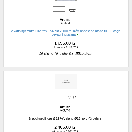
Art. nr.
B22654
Bevattningsmatta Fibertex - 54 cm x 100 m, mått anpassad matta till CC vagn 
bevattningsplatta
1 695,00
kr
Ink. moms.2 118,75 kr
Vid köp av 10 st eller fler: 
15% rabatt 
Art. nr.
AXUT4
Snabbkopplingar Ø12 ½", slang Ø12, pvc-fördelare
2 465,00
kr
Ink. moms.3 081,25 kr