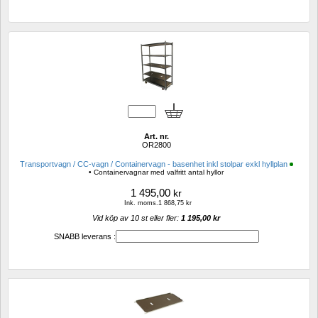
Art. nr.
OR2800
Transportvagn / CC-vagn / Containervagn - basenhet inkl stolpar exkl hyllplan
• Containervagnar med valfritt antal hyllor
1 495,00
kr
Ink. moms.1 868,75 kr
Vid köp av 10 st eller fler: 
1 195,00 kr 
SNABB leverans :