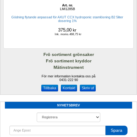
Art. nr.
LMI1285B
Gödning flytande anpassad för AXUT CCX hydroponic stamlösning B2 5liter 
dosering 1%
375,00
kr
Ink. moms.468,75 kr
Frö sortiment grönsaker
Frö sortiment kryddor
Mätinstrument
För mer information kontakta oss på
0431-222 90 
Kontakt
Skriv ut
NYHETSBREV
Spara