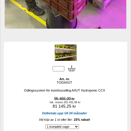
Art. nr.
TODAXUT
Odlingssystem för inomhusodling AXUT Hydroponic CCX
95 465,00
kr
Ink. moms.101 431,56 kr
81 145,25
kr
Delbetala upp till 24 månader
Vid köp av 1 st eller fler: 
15% rabatt 