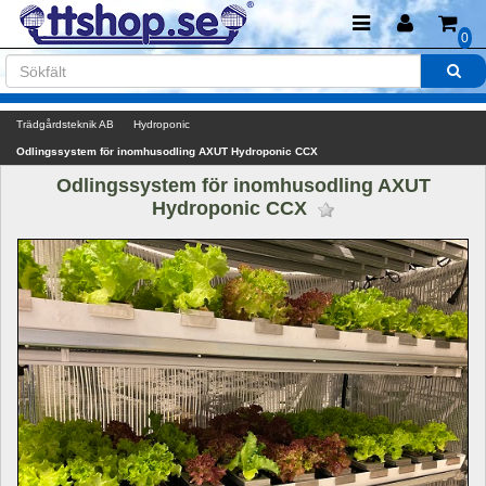
0
Trädgårdsteknik AB
Hydroponic
Odlingssystem för inomhusodling AXUT Hydroponic CCX
Odlingssystem för inomhusodling AXUT 
Hydroponic CCX 