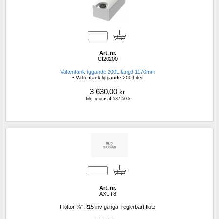
Art. nr.
CI20200
Vattentank liggande 200L längd 1170mm 
• Vattentank liggande 200 Liter
3 630,00
kr
Ink. moms.4 537,50 kr
Art. nr.
AXUT8
Flottör ¾" R15 inv gänga, reglerbart flöte