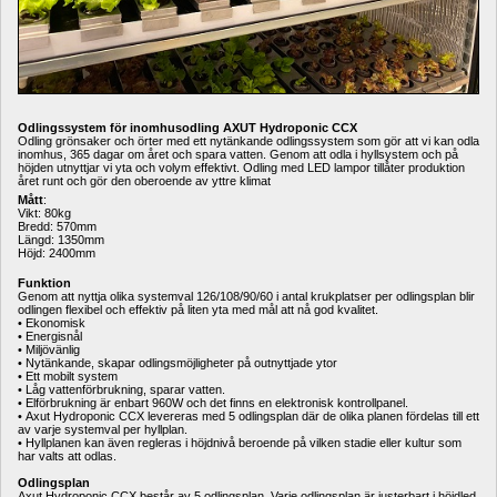
Odlingssystem för inomhusodling AXUT Hydroponic CCX
Odling grönsaker och örter med ett nytänkande odlingssystem som gör att vi kan odla 
inomhus, 365 dagar om året och spara vatten. Genom att odla i hyllsystem och på 
höjden utnyttjar vi yta och volym effektivt. Odling med LED lampor tillåter produktion 
året runt och gör den oberoende av yttre klimat
Mått
:
Vikt: 80kg 
Bredd: 570mm
Längd: 1350mm 
Höjd: 2400mm
Funktion
Genom att nyttja olika systemval 126/108/90/60 i antal krukplatser per odlingsplan blir 
odlingen flexibel och effektiv på liten yta med mål att nå god kvalitet. 
• Ekonomisk
• Energisnål
• Miljövänlig
• Nytänkande, skapar odlingsmöjligheter på outnyttjade ytor
• Ett mobilt system
• Låg vattenförbrukning, sparar vatten.
• Elförbrukning är enbart 960W och det finns en elektronisk kontrollpanel.
• Axut Hydroponic CCX levereras med 5 odlingsplan där de olika planen fördelas till ett 
av varje systemval per hyllplan. 
• Hyllplanen kan även regleras i höjdnivå beroende på vilken stadie eller kultur som 
har valts att odlas.
Odlingsplan
Axut Hydroponic CCX består av 5 odlingsplan. Varje odlingsplan är justerbart i höjdled 