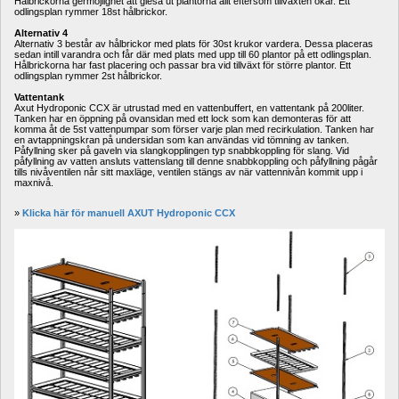
Hålbrickorna germöjlighet att glesa ut plantorna allt eftersom tillväxten ökar. Ett 
odlingsplan rymmer 18st hålbrickor.
Alternativ 4
Alternativ 3 består av hålbrickor med plats för 30st krukor vardera. Dessa placeras 
sedan intill varandra och får där med plats med upp till 60 plantor på ett odlingsplan. 
Hålbrickorna har fast placering och passar bra vid tillväxt för större plantor. Ett 
odlingsplan rymmer 2st hålbrickor.
Vattentank
Axut Hydroponic CCX är utrustad med en vattenbuffert, en vattentank på 200liter. 
Tanken har en öppning på ovansidan med ett lock som kan demonteras för att 
komma åt de 5st vattenpumpar som förser varje plan med recirkulation. Tanken har 
en avtappningskran på undersidan som kan användas vid tömning av tanken. 
Påfyllning sker på gaveln via slangkopplingen typ snabbkoppling för slang. Vid 
påfyllning av vatten ansluts vattenslang till denne snabbkoppling och påfyllning pågår 
tills nivåventilen når sitt maxläge, ventilen stängs av när vattennivån kommit upp i 
maxnivå.
» 
Klicka här för manuell AXUT Hydroponic CCX