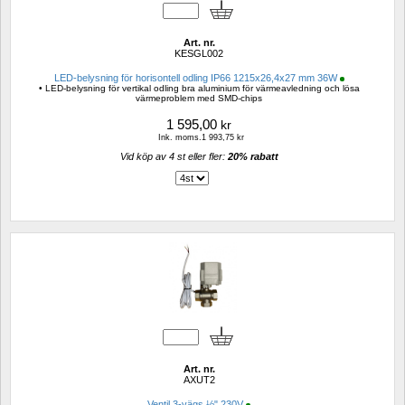
Art. nr.
KESGL002
LED-belysning för horisontell odling IP66 1215x26,4x27 mm 36W
• LED-belysning för vertikal odling bra aluminium för värmeavledning och lösa 
värmeproblem med SMD-chips
1 595,00
kr
Ink. moms.1 993,75 kr
Vid köp av 4 st eller fler: 
20% rabatt 
Art. nr.
AXUT2
Ventil 3-vägs ½" 230V