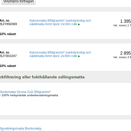
Art. nr.
Kokosmatta 800gram/m² marktäckning och 
1 395
BLFHN0369 
såddmatta 6mm tjock 2x10m rulle
Ink. moms.1 7
10% rabatt 
Art. nr.
Kokosmatta 800gram/m² marktäckning och 
2 895
BLFSN1047 
såddmatta 6mm tjock 2x30m rulle
Ink. moms.3 6
10% rabatt 
rkfiltrering eller fukthållande odlingsmatta
Bordsmatta Vicona Grå 300gram/m²
• 100% helsyntetisk underbevattningsmatta
Bevattningsmatta Bordsmatta