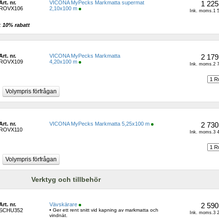
Art. nr.
VICONA MyPecks Markmatta supermat 
1 225
ROVX106
2,10x100 m
Ink. moms.1 5
: 
10% rabatt 
Art. nr.
VICONA MyPecks Markmatta
2 179
ROVX109
4,20x100 m
Ink. moms.2 7
Art. nr.
VICONA MyPecks Markmatta 5,25x100 m
2 730
ROVX110
Ink. moms.3 4
Verktyg och tillbehör
Art. nr.
Vävskärare
2 590
SCHU352
• Ger ett rent snitt vid kapning av markmatta och 
Ink. moms.3 2
vindnät.