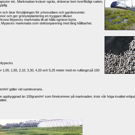
ngsytor etc. Markmattan kväver ogräs, dränerar bort överflödigt vatten, 
plig. 
och ökar försäljningen för yrkesodlare och gardencenter. 
r och ger grönyteplantering en tryggare tillväxt. 
 Vicona Mypecks markmatta till att hålla ogräset borta. 
a Mypecks markmatta som skiktseparering med lång hållbarhet. 
 Mypecks 
 1,05, 1,65, 2,10, 3,30, 4,20 och 5,25 meter med en rullängd på 100 
ert/m² gäller vid samleverans. 
re uppbyggnad än 100gram/m² som förekommer på marknaden, trots vår höga kvalitet erbjude
itet. 