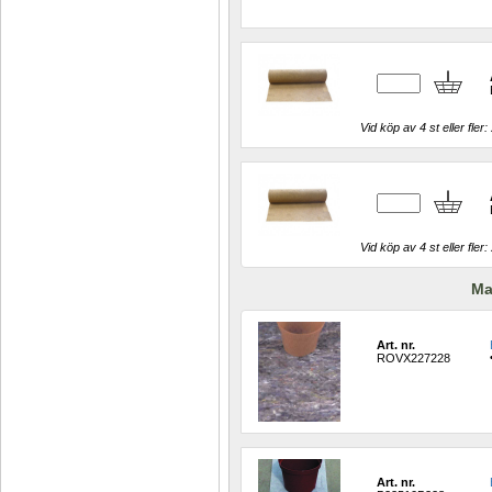
Vid köp av 4 st eller fler: 
Vid köp av 4 st eller fler: 
Ma
Art. nr.
ROVX227228
Art. nr.