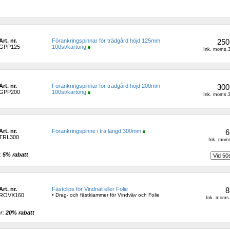
Art. nr.
Förankringspinnar för trädgård höjd 125mm 
250
GPP125
100st/kartong
Ink. moms.3
Art. nr.
Förankringspinnar för trädgård höjd 200mm 
300
GPP200
100st/kartong
Ink. moms.3
Art. nr.
Förankringspinne i trä längd 300mm
6
TRL300
Ink. moms
: 
5% rabatt 
Art. nr.
Fästclips för Vindnät eller Folie
8
ROVX160
• Drag- och fästklammer för Vindväv och Folie
Ink. moms.
r: 
20% rabatt 