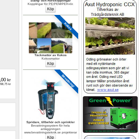
Slang- och Rörskopplingar
Kopplingar för PE/PEM/PEH-rör.
Kokos
Täckmattor av Kokos
Kokosmattor
Bevattning!
,00
kr
68,75 kr
Spridare, tillbehör och sprinkler
Bevattningssystem för hela 
anläggningen 
www.bevattningsteknik.se projekterar