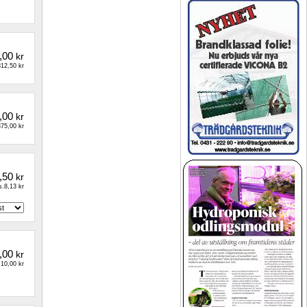
,00
kr
12,50 kr
,00
kr
75,00 kr
,50
kr
.8,13 kr
,00
kr
10,00 kr