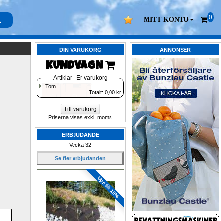
0
MITT KONTO
DIN VARUKORG
ANNONSER
KUNDVAGN 
Artiklar i Er varukorg
Tom
Totalt: 
0,00
kr
Till varukorg
Priserna visas exkl. moms
ERBJUDANDE
Vecka 32
Se fler erbjudanden
Upp till 10%