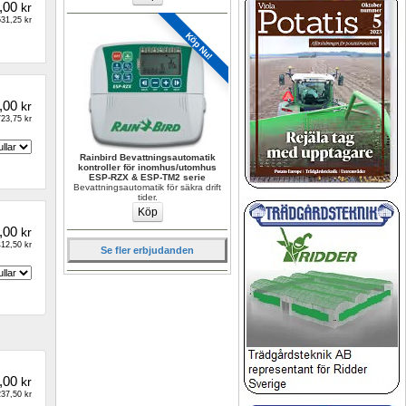
,00
kr
31,25 kr
Köp Nu!
,00
kr
23,75 kr
Rainbird Bevattningsautomatik 
kontroller för inomhus/utomhus 
ESP-RZX & ESP-TM2 serie
Bevattningsautomatik för säkra drift 
tider.
,00
kr
12,50 kr
Se fler erbjudanden
,00
kr
37,50 kr