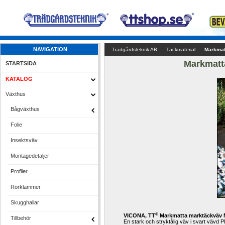
NAVIGATION
Trädgårdsteknik AB
Täckmaterial
Markmat
Markmatt
STARTSIDA
KATALOG
Växthus
Bågväxthus
Folie
Insektsväv
Montagedetaljer
Profiler
Rörklammer
Skugghallar
®
VICONA, TT
Markmatta marktäckväv
Tillbehör
En stark och stryktålig väv i 
svart vävd 