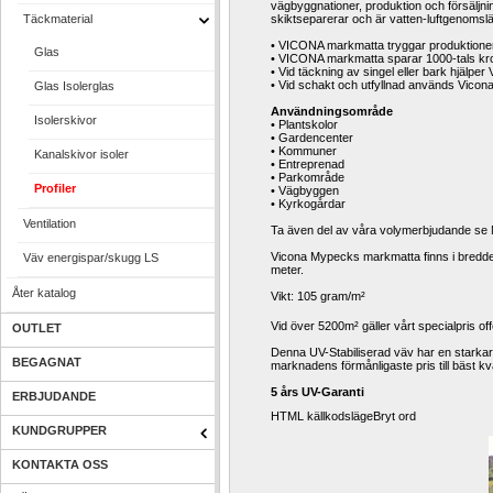
vägbyggnationer, produktion och försäljni
Täckmaterial
skiktseparerar och är vatten-luftgenomsläp
• VICONA markmatta tryggar produktionen 
Glas
• VICONA markmatta sparar 1000-tals krono
• Vid täckning av singel eller bark hjälper
• Vid schakt och utfyllnad används Vicon
Glas Isolerglas
Användningsområde
Isolerskivor
• Plantskolor 
• Gardencenter 
• Kommuner 
Kanalskivor isoler
• Entreprenad 
• Parkområde 
Profiler
• Vägbyggen 
• Kyrkogårdar 
Ventilation
Ta även del av våra volymerbjudande se
Vicona Mypecks markmatta finns i bredder
Väv energispar/skugg LS
meter. 
Åter katalog
Vikt: 105 gram/m²
Vid över 5200m² gäller vårt specialpris off
OUTLET
Denna UV-Stabiliserad väv har en starka
BEGAGNAT
marknadens förmånligaste pris till bäst kval
5 års UV-Garanti 
ERBJUDANDE
HTML källkodslägeBryt ord 
KUNDGRUPPER
KONTAKTA OSS