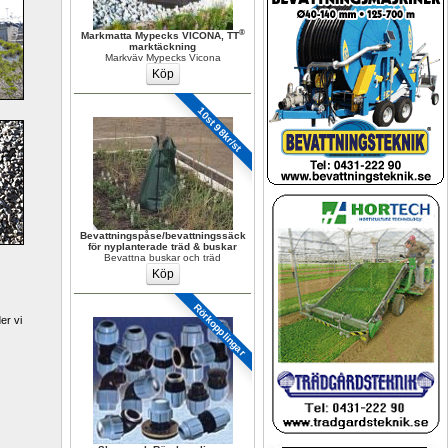
®
Markmatta Mypecks VICONA, TT
marktäckning
Markväv Mypecks Vicona
10st 98kr/st
Bevattningspåse/bevattningssäck 
för nyplanterade träd & buskar
Bevattna buskar och träd
Rörkopplingar 
r vi 