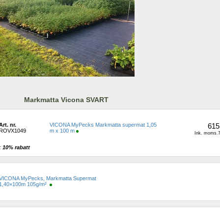
Markmatta Vicona SVART
Art. nr.
VICONA MyPecks Markmatta supermat 1,05 
615
ROVX1049
m x 100 m
Ink. moms.7
: 
10% rabatt 
VICONA MyPecks, Markmatta Supermat 
1,40×100m 105g/m² 