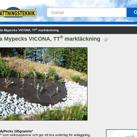
®
ta Mypecks VICONA, TT
marktäckning
®
a Mypecks VICONA, TT
marktäckning 
 MyPecks
105gram/m²
PP
som skiktseparerar och ger ett bra underlag för anläggning, 