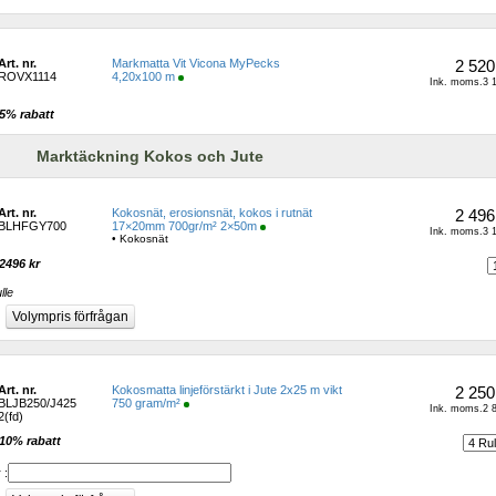
Art. nr.
Markmatta Vit Vicona MyPecks
2 520
ROVX1114
4,20x100 m
Ink. moms.3 1
5% rabatt 
Marktäckning Kokos och Jute 
Art. nr.
Kokosnät, erosionsnät, kokos i rutnät 
2 496
BLHFGY700
17×20mm 700gr/m² 2×50m
Ink. moms.3 1
• Kokosnät
2496 kr 
lle
Art. nr.
Kokosmatta linjeförstärkt i Jute 2x25 m vikt 
2 250
BLJB250/J425
750 gram/m²
Ink. moms.2 8
2(fd)
10% rabatt 
 :