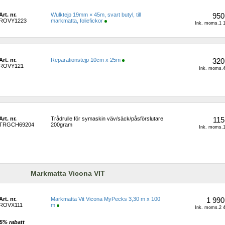
Art. nr.
Wulktejp 19mm × 45m, svart butyl, till 
950
ROVY1223
markmatta, foliefickor
Ink. moms.1 1
Art. nr.
Reparationstejp 10cm x 25m
320
ROVY121
Ink. moms.4
Art. nr.
Trådrulle för symaskin väv/säck/påsförslutare 
115
TRGCH69204
200gram
Ink. moms.1
Markmatta Vicona VIT
Art. nr.
Markmatta Vit Vicona MyPecks 3,30 m x 100 
1 990
ROVX111
m
Ink. moms.2 4
5% rabatt 