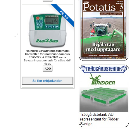
Köp Nu!
Rainbird Bevattningsautomatik 
kontroller för inomhus/utomhus 
ESP-RZX & ESP-TM2 serie
Bevattningsautomatik för säkra drift 
tider.
Se fler erbjudanden