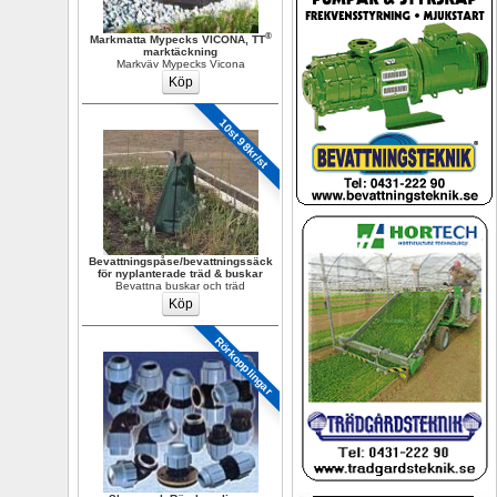
®
Markmatta Mypecks VICONA, TT
marktäckning
Markväv Mypecks Vicona
10st 98kr/st
Bevattningspåse/bevattningssäck 
för nyplanterade träd & buskar
Bevattna buskar och träd
Rörkopplingar 