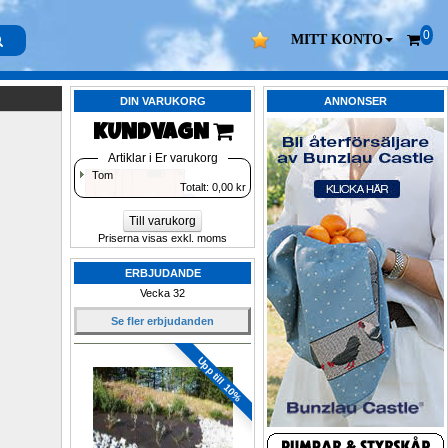
0
MITT KONTO
DIN VARUKORG
ANNONSER
KUNDVAGN 
Artiklar i Er varukorg
Tom
Totalt: 
0,00
kr
Till varukorg
Priserna visas exkl. moms
ERBJUDANDE
Vecka 32
Se fler erbjudanden
Upp till 10%