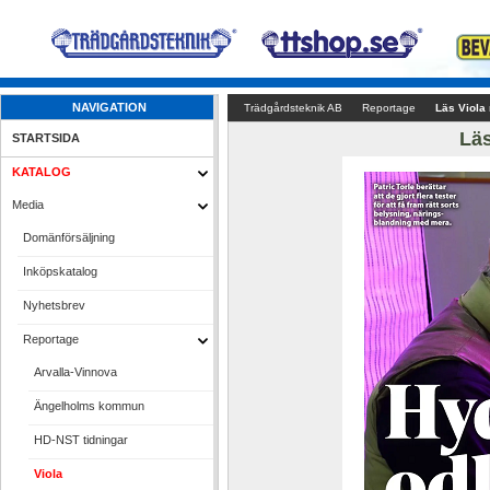
NAVIGATION
Trädgårdsteknik AB
Reportage
Läs Viola 
Läs
STARTSIDA
KATALOG
Media
Domänförsäljning
Inköpskatalog
Nyhetsbrev
Reportage
Arvalla-Vinnova
Ängelholms kommun
HD-NST tidningar
Viola