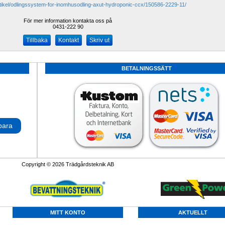
rtikel/odlingssystem-for-inomhusodling-axut-hydroponic-ccx/150586-2229-11/
För mer information kontakta oss på
0431-222 90 
Kontakt
Skriv ut
BETALNINGSSÄTT
para
Copyright © 2026 Trädgårdsteknik AB
MITT KONTO
AKTUELLT