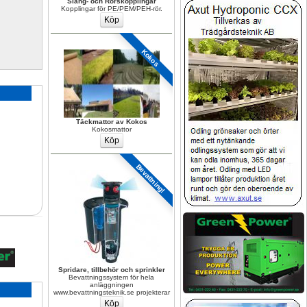
Slang- och Rörskopplingar
Kopplingar för PE/PEM/PEH-rör.
Kokos
Täckmattor av Kokos
Kokosmattor
Bevattning!
Spridare, tillbehör och sprinkler
Bevattningssystem för hela 
anläggningen 
www.bevattningsteknik.se projekterar