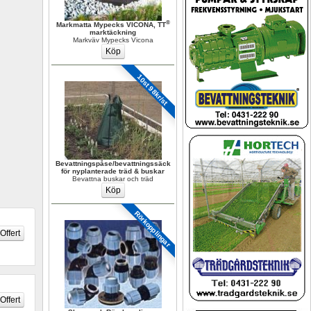
®
Markmatta Mypecks VICONA, TT
marktäckning
Markväv Mypecks Vicona
10st 98kr/st
Bevattningspåse/bevattningssäck 
för nyplanterade träd & buskar
Bevattna buskar och träd
Rörkopplingar 