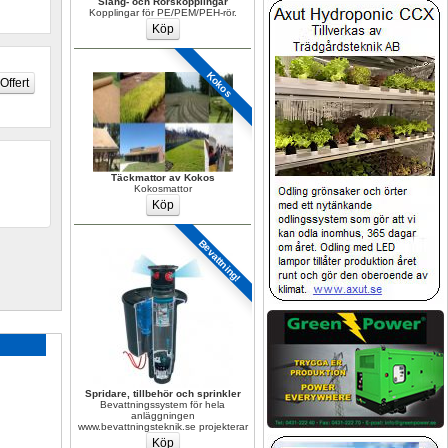
Slang- och Rörskopplingar
Kopplingar för PE/PEM/PEH-rör.
Kokos
Täckmattor av Kokos
Kokosmattor
Bevattning!
Spridare, tillbehör och sprinkler
Bevattningssystem för hela 
anläggningen 
www.bevattningsteknik.se projekterar