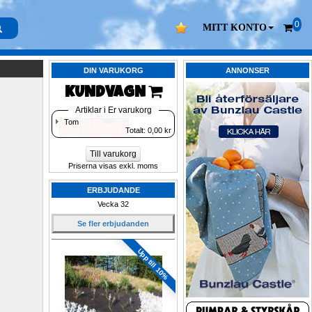
0
MITT KONTO
DIN VARUKORG
ANNONSER
KUNDVAGN 
Artiklar i Er varukorg
Tom
Totalt: 
0,00
kr
Till varukorg
Priserna visas exkl. moms
ERBJUDANDE
Vecka 32
Se fler erbjudanden
Upp till 10%