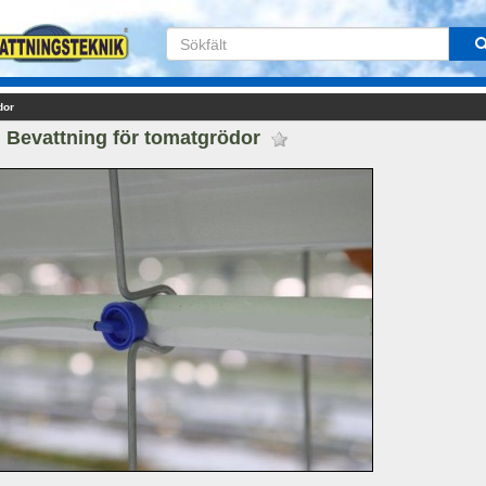
dor
Bevattning för tomatgrödor 