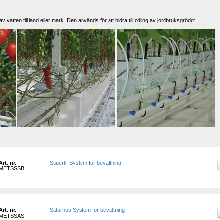
v vatten till land eller mark. Den används för att bidra till odling av jordbruksgrödor.
Art. nr.
Supertif System för bevattning
METSSSB
Art. nr.
Saturnus System för bevattning
METSSAS