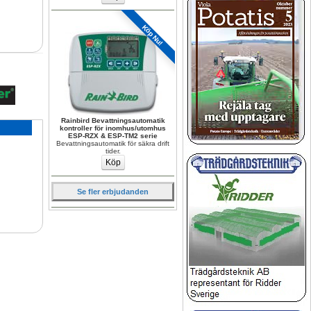
Köp Nu!
Rainbird Bevattningsautomatik 
kontroller för inomhus/utomhus 
ESP-RZX & ESP-TM2 serie
Bevattningsautomatik för säkra drift 
tider.
Se fler erbjudanden